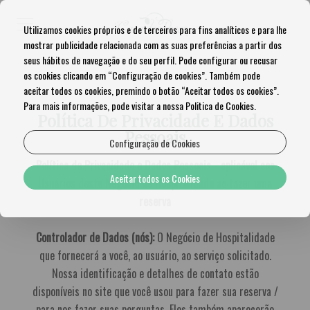
Utilizamos cookies próprios e de terceiros para fins analíticos e para lhe
mostrar publicidade relacionada com as suas preferências a partir dos
seus hábitos de navegação e do seu perfil. Pode configurar ou recusar
os cookies clicando em “Configuração de cookies”. Também pode
aceitar todos os cookies, premindo o botão “Aceitar todos os cookies”.
Para mais informações, pode visitar a nossa Politica de Cookies.
Política De Privacidade E Dados
Pessoais
Configuração de Cookies
Política de Privacidade e Dados Pessoais - aplicável aos
Aceitar todos os Cookies
Usuários deste Negócio de Hospitalidade ao fazer uma
reserva
Controlador de Dados (nós):
O Negócio de Hospitalidade
que fornecerá a você, ao usuário, ao serviço solicitado.
Nossa identificação e detalhes de contato estão
disponíveis no site que você usou para fazer sua reserva /
para nos fazer suas perguntas. Eles também aparecerão